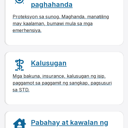
paghahanda
Proteksyon sa sunog. Maghanda, manatiling
may kaalaman, bumawi mula sa mga
emerhensiya.
Kalusugan
Mga bakuna, insurance, kalusugan ng isip,
paggamot sa paggamit ng sangkap, pagsusuri
sa STD.
Pabahay at kawalan ng