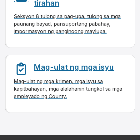
tirahan
Seksyon 8 tulong sa pag-upa, tulong sa mga
paunang bayad, pansuportang pabahay,
impormasyon ng panginoong maylupa.
Mag-ulat ng mga isyu
Mag-ulat ng mga krimen, mga isyu sa
kapitbahayan, mga alalahanin tungkol sa mga
empleyado ng County.