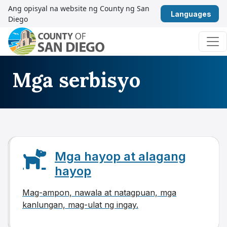
Lumaktaw sa nilalaman
Ang opisyal na website ng County ng San
Fili
Diego
Pangunahing Nabigasyon
Mga serbisyo
Mga hayop at alagang
hayop
Mag-ampon, nawala at natagpuan, mga
kanlungan, mag-ulat ng ingay.