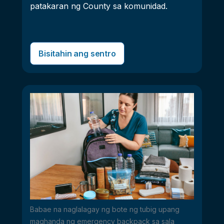
patakaran ng County sa komunidad.
Bisitahin ang sentro
Babae na naglalagay ng bote ng tubig upang
maghanda ng emergency backpack sa sala