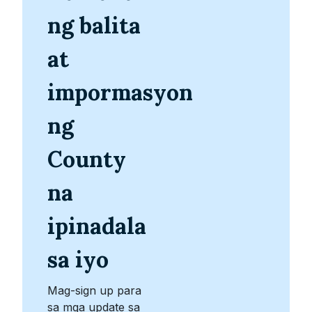
ng balita
at
impormasyon
ng
County
na
ipinadala
sa iyo
Mag-sign up para
sa mga update sa