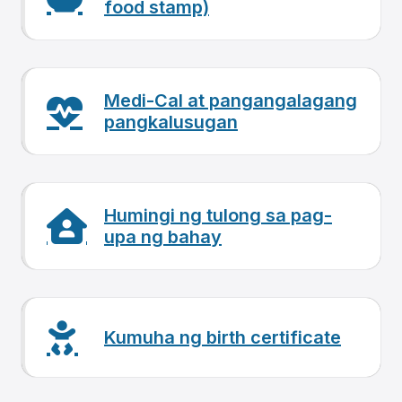
food stamp)
Medi-Cal at pangangalagang
pangkalusugan
Humingi ng tulong sa pag-
upa ng bahay
Kumuha ng birth certificate