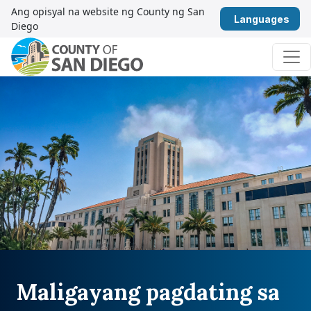
Lumaktaw sa nilalaman
Ang opisyal na website ng County ng San
Fili
Diego
Pangunahing Nabigasyon
Maligayang pagdating sa