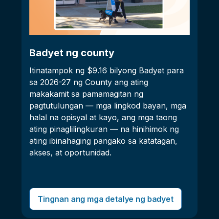
Badyet ng county
Itinatampok ng $9.16 bilyong Badyet para
sa 2026-27 ng County ang ating
makakamit sa pamamagitan ng
pagtutulungan — mga lingkod bayan, mga
halal na opisyal at kayo, ang mga taong
ating pinaglilingkuran — na hinihimok ng
ating ibinahaging pangako sa katatagan,
akses, at oportunidad.
Tingnan ang mga detalye ng badyet