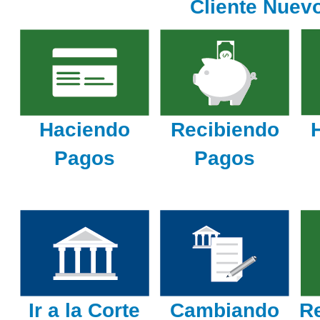
Cliente Nuev
Haciendo
Recibiendo
H
Pagos
Pagos
Ir a la Corte
Cambiando
R